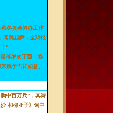
口考察冬奥会筹办工作
，闻鸡起舞，金鸡报
！”
转星移岁次丁酉，春
用来赋予吉祥如意、
，胸中百万兵”，其诗
沙·和柳亚子》词中