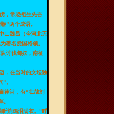
逆虏，常恐祖生先吾
着鞭
”两个成语。
中山魏昌（今河北无
成为著名爱国将领。
军队讨伐匈奴，南征
迈，
在当时的文坛独
气
”
。
言律诗，有
“壮哉刘
军。
独听荒鸡泪满衣。
”
呼