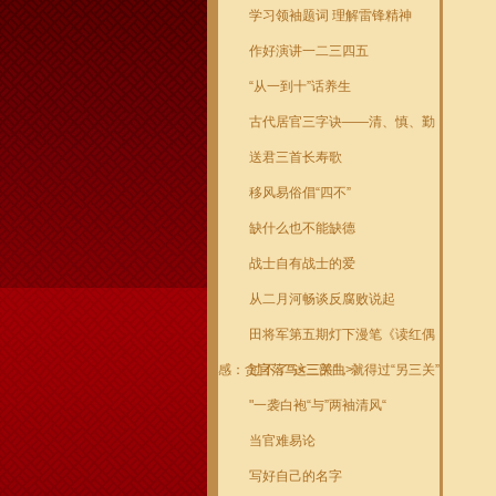
学习领袖题词 理解雷锋精神
作好演讲一二三四五
“从一到十”话养生
古代居官三字诀——清、慎、勤
送君三首长寿歌
移风易俗倡“四不”
缺什么也不能缺德
战士自有战士的爱
从二月河畅谈反腐败说起
田将军第五期灯下漫笔《读红偶
感：贪官落马<三部曲>》
过不了“这三关”，就得过“另三关”
"一袭白袍“与”两袖清风“
当官难易论
写好自己的名字