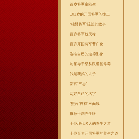
百岁将军童陆生
101岁的开国将军阎捷三
“独臂将军”陈波的故事
百岁将军魏天禄
百岁开国将军曹广化
选准自己的道德形象
论领导干部从政道德修养
我是我妈的儿子
新官“三忌”
写好自己的名字
“照官”自有“三面镜
推荐十副养生联
十位现代名人的养生之道
十位百岁开国将军的养生之道