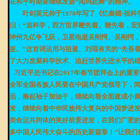
在和平时期要继续发扬“闻鸡起舞”的精神。
叶剑英元帅于
1978年写了《忆秦娥·祝
曰：“
追科学，西方世界鞭先着。鞭先着，宏
神州九亿争飞跃，卫星电逝吴刚愕。吴刚愕
捉。
”这首词运用与祖逖、刘琨有关的“
先吾
了大力发展科学技术、追赶世界先进水平的
习近平总书记在
2017年春节团拜会上的重
全军全国各族人民要在中国共产党领导下，
远，撸起袖子加油干，继续向着全面建成小
发，继续向着中华民族伟大复兴的中国梦进
类命运共同体的美好前景进发，在我们广袤的
多中国人民伟大奋斗的历史新篇章！”让我们