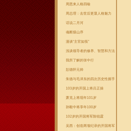
周恩来人格四喻
周总理：去世后更显人格魅力
话说二月河
魂断煤山序
漫谈“主官如筷”
浅谈领导者的修养、智慧和方法
我所了解的张中行
彭德怀元帅
朱德与毛泽东的四次历史性握手
103岁的开国上将吕正操
萧克上将现年101岁
孙毅中将享年100岁
102岁的开国将军陈锐霆
吴西：创造两项纪录的开国将军