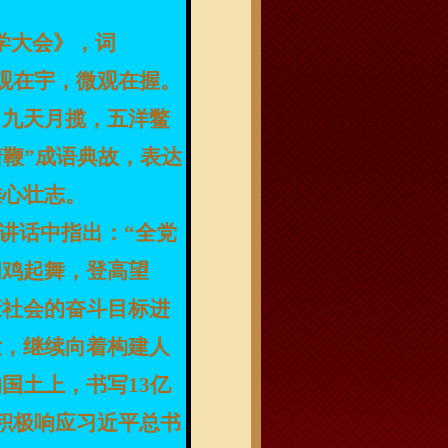
科学大会》，词
观在宇，微观在握。
，九天月揽，五洋鳖
着鞭
”成语典故，表达
雄心壮志。
要讲话中指出：“全党
闻鸡起舞，登高望
康社会的奋斗目标进
发，继续向着构建人
国土上，书写13亿
积极响应
习近平总书