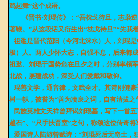
鸡起舞”这个成语。
《晋书
·刘琨传》：“吾枕戈待旦，志枭
著鞭。”从这段话又衍生出“枕戈待旦”“
先我
祖逖是
晋代范阳（今河北涞水）人，刘琨是
极）人
。两人少怀大志，自强不息，后来都
祖逖、刘琨于国势危在旦夕之时，
分别率领
北战，屡建战功，深受人们爱戴和敬仰。
琨善文学，通音律，文武全才
。
其诗刚健豪
树一帜，被誉为
“
善为凄戾之词，自有清拔之
民族英雄文天祥曾
拜谒
刘琨墓，写下一首五
越石”、“只手扶晋室”
之句，
称颂这位传奇将
爱国诗人陆游曾赋诗：
“
刘琨死后无奇士，