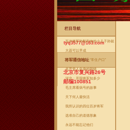
栏目导航
将军信箱
当前
百岁将军孙毅和他的小儿子孙兢
tyq3577@163.com
大器可以早成
将军通信地址
给雷锋同志落上“常住户口”
共产党人自身的明镜
北京市复兴路26号
河北：开国将军知多少
邮编100851
毛主席看病号的故事
天下何人最快活
我所认识的四位百岁将军
选准自己的道德形象
永远不能忘记他们