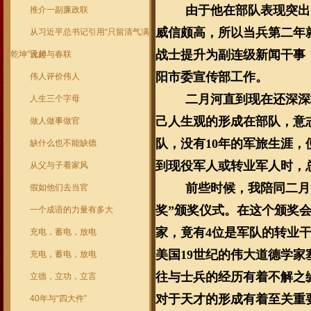
由于他在部队表现突出
推介一副廉政联
威信颇高，所以当兵第二年
从习近平总书记引用“只留清气满
战士提升为副连级新闻干事，
乾坤”说起
元帅与春联
阳市委宣传部工作。
伟人评价伟人
二月河直到现在还深深
人生三个字母
己人生观的形成在部队，意
做人做事做官
队，没有10年的军旅生涯，
缺什么也不能缺德
到现役军人或转业军人时，
从父与子看家风
前些时候，我陪同二月
假如他们去当官
奖”颁奖仪式。在这个颁奖
一个成语的力量有多大
家，竟有4位是军队的转业
充电，蓄电，放电
美国19世纪的伟大道德学家
充电，蓄电，放电
往与士兵的经历有着不解之
立德，立功，立言
对于天才的形成有着至关重
40年与“四大件”