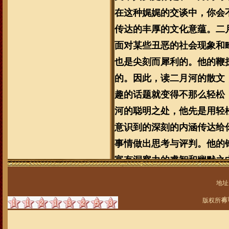
在这种娓娓的交谈中，你会
传达的丰厚的文化意蕴。二
面对某些丑恶的社会现象和
也是尖刻而犀利的。他的鞭
的。因此，读二月河的散文
趣的话题就变得不那么轻松
河的聪明之处，他先是用轻
意识到的深刻的内涵传达给
事情做出思考与评判。他的
富有洞察力的睿智和幽默之
他最喜欢
地址
吉
版权所有
二月河写出这样的宏篇
累、艰苦写作的结果。对于