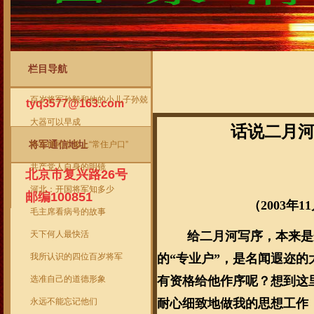
栏目导航
将军信箱
当前位置
->
首页
->
将军作品
->
话说二
百岁将军孙毅和他的小儿子孙兢
tyq3577@163.com
大器可以早成
话说二月
将军通信地址
给雷锋同志落上“常住户口”
--《二
共产党人自身的明镜
北京市复兴路26号
河北：开国将军知多少
邮编100851
（2003年1
毛主席看病号的故事
天下何人最快活
给二月河写序，本来是
我所认识的四位百岁将军
的“专业户”，是名闻遐迩
选准自己的道德形象
有资格给他作序呢？想到这
永远不能忘记他们
耐心细致地做我的思想工作