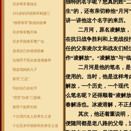
独特的名字呢？您真的姓“二
百岁将军童陆生
生”的，还有亲切称他“月
101岁的开国将军阎捷三
讲一讲他这个名字的来历。
“独臂将军”陈波的故事
二月河，原名凌解放，
百岁将军魏天禄
在抗日战争胜利和上党战役
百岁开国将军曹广化
任的父亲凌尔文和战友们经
选准自己的道德形象
作“凌解放”。“凌解放”与
论领导干部从政道德修养
二月河是他的笔名，是
我是我妈的儿子
使用的。当时，他是这样考
新官“三忌”
解放，一个历史，一个现代
写好自己的名字
么笔名呢？还得顺着“凌解
“照官”自有“三面镜
春解冻也。冰凌溶解，不正
推荐十副养生联
其次，他还着重说明，
十位现代名人的养生之道
便随同都是老八路的父母，
十位百岁开国将军的养生之道