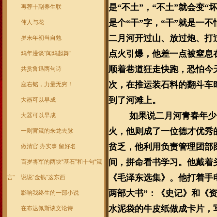
是“不土”，“不土”就会变“
再荐十副养生联
是个“干”字，“干”就是一
伟人与花
二月河开过山、放过炮、打
岁末年初当自勉
点火引爆，他差一点被窒息
鸡年漫谈“闻鸡起舞”
顺着巷道狂走快跑，恐怕今
共赏鲁迅两句诗
次，在推运装石料的翻斗车
座右铭，力量无穷！
到了河滩上。
大器可以早成
如果说二月河青春年少
大器可以早成
火，他则成了一位德才优秀
一则官箴的来龙去脉
贫乏，他利用负责管理团部
做清官 办实事 留好名
间，拼命看书学习。他戴着
百岁将军的两块“基石”和十句“箴
《毛泽东选集》。他打着手
言”
说说“金钱”这东西
两部大书”：《史记》和《
影响我终生的一部小说
水泥袋的牛皮纸做成卡片，
在布达佩斯谈文论诗