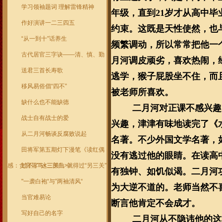
学习领袖题词 理解雷锋精神
年级，直到21岁才从高中
作好演讲一二三四五
约束。这既是天性使然，也
“从一到十”话养生
频繁调动，所以常常把他一
古代居官三字诀——清、慎、勤
月河调皮顽劣，喜欢热闹，
送君三首长寿歌
逃学，猴子屁股坐不住，而
移风易俗倡“四不”
被老师所喜欢。
缺什么也不能缺德
二月河对正课不感兴趣
战士自有战士的爱
兴趣，津津有味地读完了《
从二月河畅谈反腐败说起
名著。不少外国文学名著，
田将军第五期灯下漫笔《读红偶
没有逃过他的眼睛。在读高
感：贪官落马<三部曲>》
过不了“这三关”，就得过“另三关”
有独钟、如饥似渴。二月河
"一袭白袍“与”两袖清风“
为大逆不道的。老师当然不喜
当官难易论
断言他肯定不会成才。
写好自己的名字
二月河从不隐讳他的这