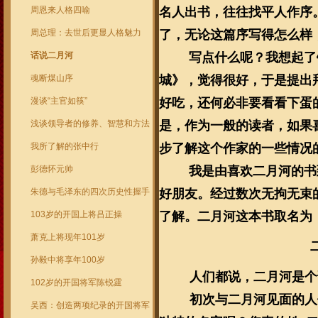
周恩来人格四喻
名人出书，往往找平人作序
周总理：去世后更显人格魅力
了，无论这篇序写得怎么样
话说二月河
写点什么呢？我想起了
魂断煤山序
城》，觉得很好，于是提出
漫谈“主官如筷”
好吃，还何必非要看看下蛋
浅谈领导者的修养、智慧和方法
是，作为一般的读者，如果
我所了解的张中行
步了解这个作家的一些情况
彭德怀元帅
我是由喜欢二月河的书
朱德与毛泽东的四次历史性握手
好朋友。经过数次无拘无束
103岁的开国上将吕正操
了解。二月河这本书取名为
萧克上将现年101岁
孙毅中将享年100岁
人们都说，二月河是个
102岁的开国将军陈锐霆
初次与二月河见面的人
吴西：创造两项纪录的开国将军