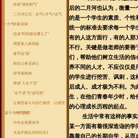
杂谈“酒色财气”
后的二月河也认为，衡量一
二月河公式：名气=才气+运气
的是一个学生的素质、个性
+力气
年龄杂谈
统一的标准去要求每一个学
也谈“时间都去哪儿了”
有的人这方面行，有的人那
周恩来人格四喻
不行。关键是做老师的要善
春节说“福”
们，帮助他们树立生活的信
和女公务员谈心
养不同的人才。不应仅仅是
绰号寓精神
的学生进行挖苦、讽刺，这
再谈“人生十宝”
后成人、成才极为不利。为
“走干讲”与“读写想”
生，在他们青春年少时，给
让艰苦奋斗与自己相伴，让艰苦
的心理成长历程的起点。
奋斗与时代同行
一丹“语录”
生活中常有这样的事实
中外名将爱读书
某一方面有着很深造诣的学
永远不能忘却的纪念1
靠着自己的长期自学，从而