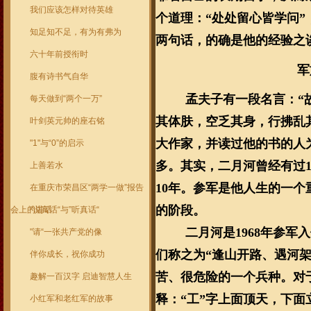
我们应该怎样对待英雄
个道理：“处处留心皆学问”
知足知不足，有为有弗为
两句话，的确是他的经验之
六十年前授衔时
军
腹有诗书气自华
孟夫子有一段名言：“
每天做到“两个一万”
其体肤，空乏其身，行拂乱
叶剑英元帅的座右铭
大作家，并读过他的书的人
"1"与“0”的启示
多。其实，二月河曾经有过1
上善若水
10年。参军是他人生的一个
在重庆市荣昌区“两学一做”报告
的阶段。
会上的讲话
"说真话“与”听真话“
二月河是1968年参
"请“一张共产党的像
们称之为“逢山开路、遇河
伴你成长，祝你成功
苦、很危险的一个兵种。对
趣解一百汉字 启迪智慧人生
释：“工”字上面顶天，下面
小红军和老红军的故事