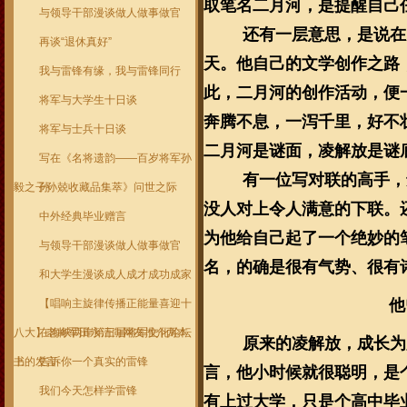
取笔名二月河，是提醒自己
与领导干部漫谈做人做事做官
还有一层意思，是说在
再谈“退休真好”
天。他自己的文学创作之路
我与雷锋有缘，我与雷锋同行
此，二月河的创作活动，便
将军与大学生十日谈
奔腾不息，一泻千里，好不
将军与士兵十日谈
二月河是谜面，凌解放是谜
写在《名将遗韵——百岁将军孙
有一位写对联的高手，
毅之子孙兢收藏品集萃》问世之际
孙
没人对上令人满意的下联。
中外经典毕业赠言
为他给自己起了一个绝妙的
与领导干部漫谈做人做事做官
名，的确是很有气势、很有
和大学生漫谈成人成才成功成家
他
【唱响主旋律传播正能量喜迎十
八大】老将军田永清向网友推介两本
在海峡两岸第三届将军文化论坛
原来的凌解放，成长为
书
上的发言
告诉你一个真实的雷锋
言，他小时候就很聪明，是
我们今天怎样学雷锋
有上过大学，只是个高中毕