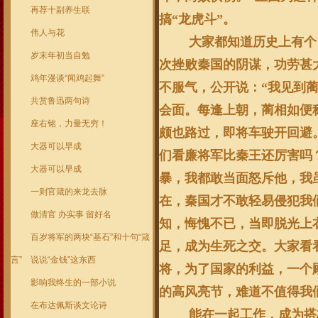
再荐十副养生联
搞“龙虎斗”。
伟人与花
大家都知道历史上有个
岁末年初当自勉
次挫败秦国的阴谋，功劳甚
鸡年漫谈“闻鸡起舞”
不服气，公开说：“我见到
共赏鲁迅两句诗
会面。每逢上朝，蔺相如便
座右铭，力量无穷！
颇也路过，即将车驶开回避
大器可以早成
们看廉将军比秦王还厉害吗？
大器可以早成
暴，我都敢当面怒斥他，我
一则官箴的来龙去脉
在，秦国才不敢轻易侵犯我
做清官 办实事 留好名
知，悔愧不已，当即脱光上
百岁将军的两块“基石”和十句“箴
足，成为生死之交。大家看
言”
说说“金钱”这东西
将，为了国家的利益，一个
影响我终生的一部小说
的高风亮节，难道不值得我
在布达佩斯谈文论诗
能在一起工作，成为搭