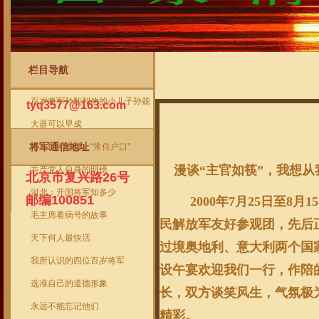
栏目导航
将军信箱
当前位置
->
首页
->
将军作品
->
漫谈“主
百岁将军孙毅和他的小儿子孙兢
tyq3577@163.com
大器可以早成
将军通信地址
给雷锋同志落上“常住户口”
漫谈“主官如筷”，我想
共产党人自身的明镜
北京市复兴路26号
河北：开国将军知多少
邮编100851
2000
年
7
月
25
日
至
8
月
15
毛主席看病号的故事
民解放军友好参观团，先后
天下何人最快活
过境奥地利、意大利两个国
我所认识的四位百岁将军
设午宴欢迎我们一行，作陪
选准自己的道德形象
长，双方谈笑风生，气氛极
永远不能忘记他们
精彩。