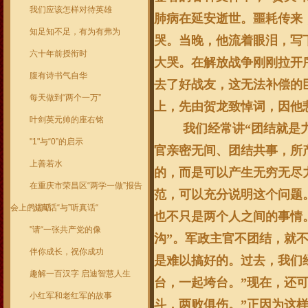
我们应该怎样对待英雄
肺病在延安逝世。噩耗传来
知足知不足，有为有弗为
哭。当晚，他流着眼泪，写
六十年前授衔时
大哭。在解放战争刚刚拉开
腹有诗书气自华
去了好战友，这无法补偿的
每天做到“两个一万”
上，先由贺龙致悼词，因他
叶剑英元帅的座右铭
我们经常讲“团结就是
"1"与“0”的启示
官亲密无间、团结共事，所
上善若水
的，而是可以产生无穷无尽
在重庆市荣昌区“两学一做”报告
范，可以充分说明这个问题
会上的讲话
"说真话“与”听真话“
也不只是两个人之间的事情
"请“一张共产党的像
沟”。军政主官不团结，就
伴你成长，祝你成功
是难以搞好的。过去，我们
趣解一百汉字 启迪智慧人生
台，一起垮台。”现在，还
小红军和老红军的故事
斗，两败俱伤。”正因为这