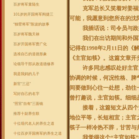
百岁将军童陆生
克军总长又笑着对姜福
101岁的开国将军阎捷三
可能，我愿意到您所在的沈
“独臂将军”陈波的故事
我插话说：司令员与政
百岁将军魏天禄
我们在出访期间和外国
百岁开国将军曹广化
记得在
1998
年
2
月
11
日
的《
选准自己的道德形象
《主官如筷》。这篇文章开
论领导干部从政道德修养
许多同志感叹处好主官
我是我妈的儿子
协调的时候，何况性格、脾
新官“三忌”
间要做到心往一处想，劲往
写好自己的名字
曾打趣说，主官如筷。细细
“照官”自有“三面镜
接着，这篇短文从四个
推荐十副养生联
地位平等，长短相宜；主官
十位现代名人的养生之道
筷子一样冷热不辞，甘苦与
十位百岁开国将军的养生之道
我觉得这个
“主官如筷