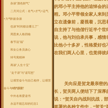
杂谈“酒色财气”
的邓小平主持他的追悼会的
二月河公式：名气=才气+运气
程。邓小平带领全家人来到
+力气
年龄杂谈
立在遗像前，凝视着，沉思
也谈“时间都去哪儿了”
自主持了与他偕行近半个世
周恩来人格四喻
说，他与刘伯承共事，感情
春节说“福”
比他小十多岁，性格爱好也
和女公务员谈心
在我们两人心里，也觉得彼
绰号寓精神
再谈“人生十宝”
“走干讲”与“读写想”
让艰苦奋斗与自己相伴，让艰苦
关向应是贺龙最亲密的
奋斗与时代同行
一丹“语录”
长，贺关两人便结下了深厚
中外名将爱读书
说：“贺关自内战到抗战，
永远不能忘却的纪念1
签署的各种文件中，“贺关