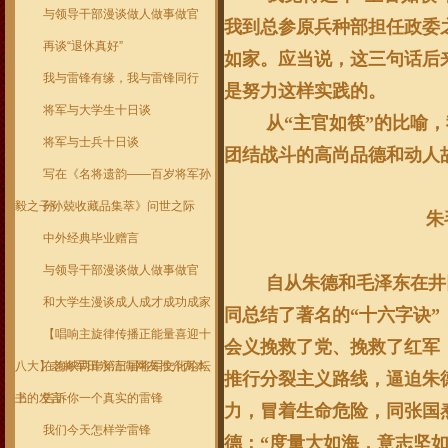
与领导干部漫谈做人做事做官
我到总参原兵种部担任政委
再谈“退休真好”
如家。应当说，这三句话后
我与雷锋有缘，我与雷锋同行
是努力这样实践的。
将军与大学生十日谈
从“主官如筷”的比喻
将军与士兵十日谈
团结战斗的高尚品德和动人
写在《名将遗韵——百岁将军孙
毅之子孙兢收藏品集萃》问世之际
孙
朱
中外经典毕业赠言
与领导干部漫谈做人做事做官
自从朱德和毛泽东在井
和大学生漫谈成人成才成功成家
同总结了著名的“十六字诀”
【唱响主旋律传播正能量喜迎十
会义挽救了党、挽救了红军
八大】老将军田永清向网友推介两本
在海峡两岸第三届将军文化论坛
推行分裂主义路线，逼迫朱
书
上的发言
告诉你一个真实的雷锋
力，冒着生命危险，同张国
我们今天怎样学雷锋
德：“度量大如海，意志坚如