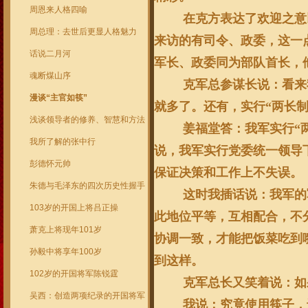
周恩来人格四喻
在克方表达了欢迎之意
周总理：去世后更显人格魅力
来访的有司令、政委，这一
话说二月河
军长、政委同为部队首长，
魂断煤山序
克军总参谋长说：看来
漫谈“主官如筷”
就多了。还有，实行“两长
浅谈领导者的修养、智慧和方法
姜福堂答：我军实行“
我所了解的张中行
说，我军实行党委统一领导
彭德怀元帅
保证决策和工作上不失误。
朱德与毛泽东的四次历史性握手
这时我插话说：我军的
103岁的开国上将吕正操
此地位平等，互相配合，不
萧克上将现年101岁
协调一致，才能把饭菜吃到
孙毅中将享年100岁
到这样。
102岁的开国将军陈锐霆
克军总长又笑着说：如
吴西：创造两项纪录的开国将军
我说：究竟使用筷子，