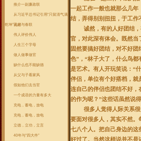
推介一副廉政联
一起工作一般也就那么几年
从习近平总书记引用“只留清气满
结，弄得别别扭扭，于工作
乾坤”说起
元帅与春联
诚然，有的人好团结，
伟人评价伟人
官，对此深有体会。既然当
人生三个字母
固然要搞好团结，对不好团
做人做事做官
色”，“林子大了，什么鸟
缺什么也不能缺德
是艺术。有人开玩笑说：“
从父与子看家风
伴侣，单位有个好搭档，就
假如他们去当官
连自己的伴侣也团结不好，
一个成语的力量有多大
的作为呢？”这些话虽然说
充电，蓄电，放电
很多人觉得人际关系很
充电，蓄电，放电
要面对很多人，其实不然。
立德，立功，立言
七八个人。把自己身边的这
40年与“四大件”
好过了。当然这样说并不是