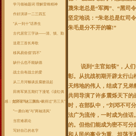
学习领袖题词 理解雷锋精神
蔑朱老总是“军阀”、“黑司
作好演讲一二三四五
坚定地说：“朱老总是红司
“从一到十”话养生
朱毛是分不开的嘛
!
”
古代居官三字诀——清、慎、勤
送君三首长寿歌
移风易俗倡“四不”
缺什么也不能缺德
说到“主官如筷”，人
战士自有战士的爱
彰。从抗战初期开辟太行山
从二月河畅谈反腐败说起
天纬地的伟人，结成了兄弟
田将军第五期灯下漫笔《读红偶
共同导演了许多震烁天下的
感：贪官落马<三部曲>》
过不了“这三关”，就得过“另三关”
时，在部队中，“刘邓不可分
"一袭白袍“与”两袖清风“
法广为流传，一时成为佳话
当官难易论
的。但他们能成为密不可分
写好自己的名字
和人民的事业为重、坦荡无