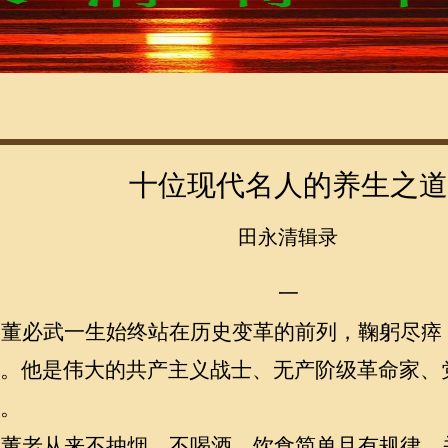
位置
->
首页
->
将军作品
->
十位现代名人的养生之道
十位现代名人的养生之道
田永清辑录
一
董必武一生始终站在历史变革的前列，鞠躬尽瘁
。他是伟大的共产主义战士、无产阶级革命家、
。
董老从来不抽烟、不喝酒，饮食简单且有规律。