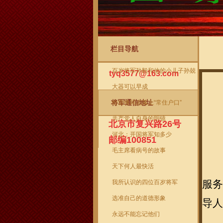
栏目导航
将军信箱
当前
百岁将军孙毅和他的小儿子孙兢
tyq3577@163.com
大器可以早成
将军通信地址
给雷锋同志落上“常住户口”
共产党人自身的明镜
北京市复兴路26号
河北：开国将军知多少
邮编100851
毛主席看病号的故事
天下何人最快活
服务
我所认识的四位百岁将军
选准自己的道德形象
导人
永远不能忘记他们