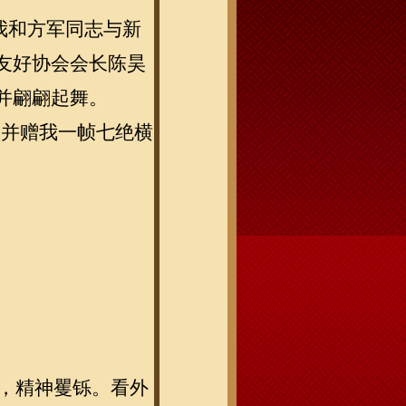
我和方军同志与新
友好协会会长陈昊
并翩翩起舞。
，并赠我一帧七绝横
拔，精神矍铄。看外