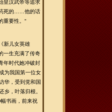
始皇汉武帝等追求
药死的……他的话
的重要性。”
《新儿女英雄
的一生充满了传奇
青年时代她冲破封
她成为我国第一位女
团访华，受到党和国
子还乡，叶落归根。
0幅书画，前来祝
。