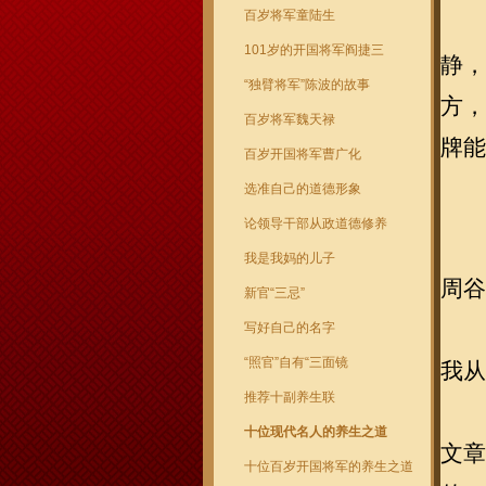
百岁将军童陆生
101岁的开国将军阎捷三
静，
“独臂将军”陈波的故事
方，
百岁将军魏天禄
牌能
百岁开国将军曹广化
选准自己的道德形象
论领导干部从政道德修养
我是我妈的儿子
周谷
新官“三忌”
写好自己的名字
“照官”自有“三面镜
我从
推荐十副养生联
十位现代名人的养生之道
文章
十位百岁开国将军的养生之道