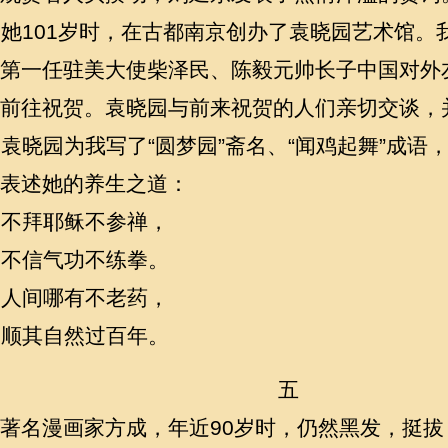
她101岁时，在古都南京创办了袁晓园艺术馆。
第一任驻美大使柴泽民、陈毅元帅长子中国对外
前往祝贺。袁晓园与前来祝贺的人们亲切交谈，
袁晓园为我写了“圆梦园”斋名、“闻鸡起舞”成语
表述她的养生之道：
不拜耶稣不参禅，
不信气功不练拳。
人间哪有不老药，
顺其自然过百年。
五
著名漫画家方成，年近90岁时，仍然黑发，挺