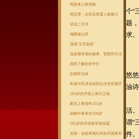
周恩来人格四喻
个“
周总理：去世后更显人格魅力
题，
话说二月河
求。
魂断煤山序
漫谈“主官如筷”
浅谈领导者的修养、智慧和方法
我所了解的张中行
悠悠
彭德怀元帅
朱德与毛泽东的四次历史性握手
油诗
103岁的开国上将吕正操
萧克上将现年101岁
活。
孙毅中将享年100岁
谓“
102岁的开国将军陈锐霆
件。
吴西：创造两项纪录的开国将军