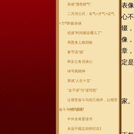
表像
杂谈“酒色财气”
二月河公式：名气=才气+运气
心不
+力气
年龄杂谈
辍，
也谈“时间都去哪儿了”
像，
周恩来人格四喻
章，
春节说“福”
定是
和女公务员谈心
绰号寓精神
再谈“人生十宝”
“走干讲”与“读写想”
家。
让艰苦奋斗与自己相伴，让艰苦
奋斗与时代同行
一丹“语录”
中外名将爱读书
永远不能忘却的纪念1