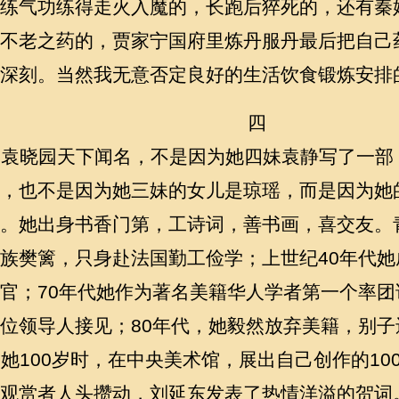
练气功练得走火入魔的，长跑后猝死的，还有秦
不老之药的，贾家宁国府里炼丹服丹最后把自己
深刻。当然我无意否定良好的生活饮食锻炼安排
四
袁晓园天下闻名，不是因为她四妹袁静写了一部
，也不是因为她三妹的女儿是琼瑶，而是因为她
。她出身书香门第，工诗词，善书画，喜交友。
族樊篱，只身赴法国勤工俭学；上世纪40年代
官；70年代她作为著名美籍华人学者第一个率
位领导人接见；80年代，她毅然放弃美籍，别
她100岁时，在中央美术馆，展出自己创作的10
观赏者人头攒动，刘延东发表了热情洋溢的贺词