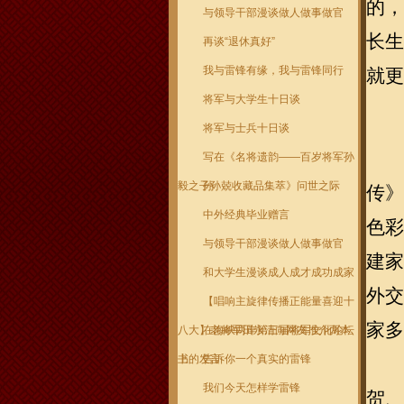
的，
与领导干部漫谈做人做事做官
长生
再谈“退休真好”
我与雷锋有缘，我与雷锋同行
就更
将军与大学生十日谈
将军与士兵十日谈
写在《名将遗韵——百岁将军孙
毅之子孙兢收藏品集萃》问世之际
孙
传》
中外经典毕业赠言
色彩
与领导干部漫谈做人做事做官
建家
和大学生漫谈成人成才成功成家
外交
【唱响主旋律传播正能量喜迎十
家多
八大】老将军田永清向网友推介两本
在海峡两岸第三届将军文化论坛
书
上的发言
告诉你一个真实的雷锋
我们今天怎样学雷锋
贺、