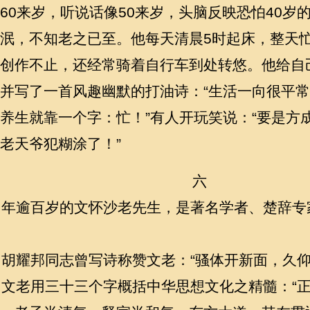
60来岁，听说话像50来岁，头脑反映恐怕40岁
泯，不知老之已至。他每天清晨5时起床，整天
创作不止，还经常骑着自行车到处转悠。他给自
并写了一首风趣幽默的打油诗：“生活一向很平
养生就靠一个字：忙！”有人开玩笑说：“要是方成
老天爷犯糊涂了！”
六
年逾百岁的文怀沙老先生，是著名学者、楚辞专
胡耀邦同志曾写诗称赞文老：“骚体开新面，久仰
文老用三十三个字概括中华思想文化之精髓：“