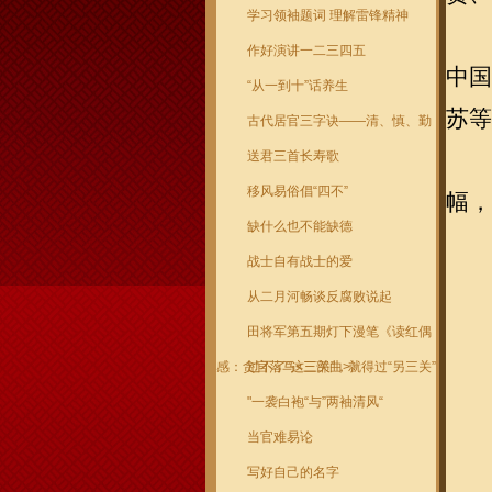
学习领袖题词 理解雷锋精神
作好演讲一二三四五
中国
“从一到十”话养生
苏等
古代居官三字诀——清、慎、勤
送君三首长寿歌
移风易俗倡“四不”
幅，
缺什么也不能缺德
战士自有战士的爱
从二月河畅谈反腐败说起
田将军第五期灯下漫笔《读红偶
感：贪官落马<三部曲>》
过不了“这三关”，就得过“另三关”
"一袭白袍“与”两袖清风“
当官难易论
写好自己的名字