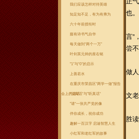
正气
我们应该怎样对待英雄
也。
知足知不足，有为有弗为
六十年前授衔时
腹有诗书气自华
言”
每天做到“两个一万”
尝不
叶剑英元帅的座右铭
"1"与“0”的启示
做人
上善若水
在重庆市荣昌区“两学一做”报告
会上的讲话
"说真话“与”听真话“
文老
"请“一张共产党的像
伴你成长，祝你成功
胜读
趣解一百汉字 启迪智慧人生
小红军和老红军的故事