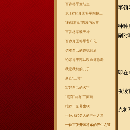
百岁将军童陆生
军领
101岁的开国将军阎捷三
“独臂将军”陈波的故事
种种
百岁将军魏天禄
副对
百岁开国将军曹广化
选准自己的道德形象
论领导干部从政道德修养
我是我妈的儿子
即在
新官“三忌”
写好自己的名字
夜读
“照官”自有“三面镜
推荐十副养生联
克将
十位现代名人的养生之道
十位百岁开国将军的养生之道