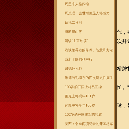
周恩来人格四喻
周总理：去世后更显人格魅力
话说二月河
代，
魂断煤山序
次拜
漫谈“主官如筷”
浅谈领导者的修养、智慧和方法
我所了解的张中行
桥牌
彭德怀元帅
朱德与毛泽东的四次历史性握手
忙。
103岁的开国上将吕正操
萧克上将现年101岁
球，
孙毅中将享年100岁
102岁的开国将军陈锐霆
吴西：创造两项纪录的开国将军