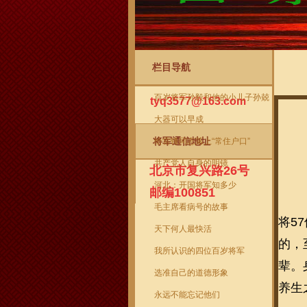
栏目导航
将军信箱
当前
百岁将军孙毅和他的小儿子孙兢
tyq3577@163.com
大器可以早成
将军通信地址
给雷锋同志落上“常住户口”
共产党人自身的明镜
北京市复兴路26号
河北：开国将军知多少
邮编100851
毛主席看病号的故事
将5
天下何人最快活
的，
我所认识的四位百岁将军
辈。
选准自己的道德形象
养生
永远不能忘记他们