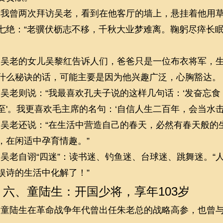
我曾两次拜访吴老，看到在他客厅的墙上，悬挂着他用
七绝：“老骥伏枥志不移，千秋大业梦难离。鞠躬尽瘁长
吴老的女儿吴黎红告诉人们，爸爸只是一位布衣将军，
什么秘诀的话，可能主要是因为他兴趣广泛，心胸豁达。
吴老则说：“我最喜欢孔夫子说的这样几句话：‘发奋忘
至'。我更喜欢毛主席的名句：‘自信人生二百年，会当水击
吴老还说：“在生活中营造自己的春天，必然有春天般的
，在闲适中孕育情趣。”
吴老自诩“四迷”：读书迷、钓鱼迷、台球迷、跳舞迷。“
娱诗的生活中化解了！”
六、童陆生：开国少将，享年103岁
童陆生在革命战争年代曾出任朱老总的战略高参，也曾