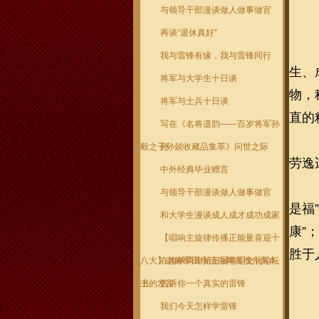
与领导干部漫谈做人做事做官
再谈“退休真好”
我与雷锋有缘，我与雷锋同行
生、
将军与大学生十日谈
物，
将军与士兵十日谈
直的
写在《名将遗韵——百岁将军孙
毅之子孙兢收藏品集萃》问世之际
孙
劳逸
中外经典毕业赠言
与领导干部漫谈做人做事做官
是福
和大学生漫谈成人成才成功成家
康”
【唱响主旋律传播正能量喜迎十
胜于
八大】老将军田永清向网友推介两本
在海峡两岸第三届将军文化论坛
书
上的发言
告诉你一个真实的雷锋
我们今天怎样学雷锋