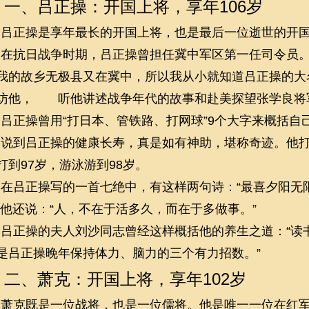
一、吕正操：开国上将，享年106岁
吕正操是享年最长的开国上将，也是最后一位逝世的开
在抗日战争时期，吕正操曾担任冀中军区第一任司令员
我的故乡无极县又在冀中，所以我从小就知道吕正操的大
访他， 听他讲述战争年代的故事和赴美探望张学良将
吕正操曾用“打日本、管铁路、打网球”
9个大字来概括自
说到吕正操的健康长寿，真是如有神助，堪称奇迹。他
打到97岁，游泳游到98岁。
在吕正操写的一首七绝中，有这样两句诗：“最喜夕阳无
”他还说：“人，不在于活多久，而在于多做事。”
吕正操的夫人刘沙同志曾经这样概括他的养生之道：“读
是吕正操晚年保持体力、脑力的三个有力招数。”
二、萧克：开国上将，享年102岁
萧克既是一位战将，也是一位儒将。他是唯一一位在红