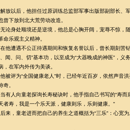
解放以后，他担任过原训练总监部军事出版部副部长、
也曾下放到北大荒劳动改造。
无论身处顺境还是逆境，他总是心胸开阔，宠辱不惊，
革命乐观主义精神。
在他遭遇不公正待遇期间和恢复名誉以后，曾长期刻苦
望、闻、问、切”基本功，以至成为“大器晚成的神医”，义
病，在军内外传为美谈。
他被评为“全国健康老人”时，已经年近百岁，依然声音
称奇。
当有人向童老探询长寿秘诀时，他手指自己书写的“寿而康
天者寿，我是一个乐天派，健康则乐，乐则健康。”
后来，童老进而把自己的养生之道概括为“三乐”：心宽
。