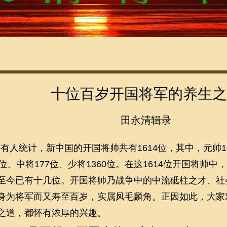
位置
->
首页
->
将军作品
->
十位百岁开国将军的养生之道
十位百岁开国将军的养生之
田永清辑录
有人统计，新中国的开国将帅共有
1614位，其中，元帅
7位、中将177位、少将1360位。在这1614位开国将帅
至今已有十几位。开国将帅乃战争中的中流砥柱之才、社
身为将军而又寿至百岁，实属凤毛麟角。正因如此，大家
之道，都怀有浓厚的兴趣。