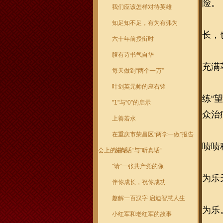
险。
我们应该怎样对待英雄
知足知不足，有为有弗为
长，
六十年前授衔时
腹有诗书气自华
充满
每天做到“两个一万”
叶剑英元帅的座右铭
练“
"1"与“0”的启示
众治
上善若水
在重庆市荣昌区“两学一做”报告
啧啧
会上的讲话
"说真话“与”听真话“
"请“一张共产党的像
为乐
伴你成长，祝你成功
趣解一百汉字 启迪智慧人生
为乐
小红军和老红军的故事