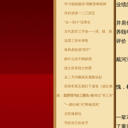
业绩
学习领袖题词 理解雷锋精神
作好演讲一二三四五
并肩
“从一到十”话养生
养颐
古代居官三字诀——清、慎、勤
评价
送君三首长寿歌
移风易俗倡“四不”
戴河
缺什么也不能缺德
战士自有战士的爱
从二月河畅谈反腐败说起
愧，
田将军第五期灯下漫笔《读红偶
感：贪官落马<三部曲>》
过不了“这三关”，就得过“另三关”
"一袭白袍“与”两袖清风“
当官难易论
一辈
写好自己的名字
了重