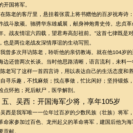
的开国将军。
在陈老的客厅里，悬挂着张震上将书赠他的百岁祝寿诗：
作战斗敌顽。驰骋华东雄威展，献身神炮青史传。忠贞革
年。战友情谊六四载，望君寿高彭祖前。”这首七律既是
，也是两位老战友深情厚谊的生动写照。
我曾多次拜访陈老，聆听他的亲切教诲。就在他
104岁
海边还曾两次长谈。当时他思路清晰，语言流利，未料一
陈老写了这样一首四言诗，用以表达自己的生活态度和
自寻乐趣，不找麻烦；找点事做，忙比闲好；坚持锻炼
检点怀抱；死后献尸，医学解剖。
五、吴西：开国海军少将，享年105岁
吴西是我军唯一一位年过百岁的少数民族（壮族）将军
革命家参加过百色、龙州起义的革命将军，建国后他为海
要贡献。