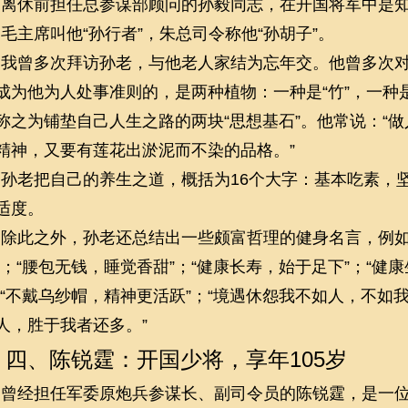
离休前担任总参谋部顾问的孙毅同志，在开国将军中是
毛主席叫他“孙行者”，朱总司令称他“孙胡子”。
我曾多次拜访孙老，与他老人家结为忘年交。他曾多次
成为他为人处事准则的，是两种植物：一种是“竹”，一种是
称之为铺垫自己人生之路的两块“思想基石”。他常说：“
精神，又要有莲花出淤泥而不染的品格。”
孙老把自己的养生之道，概括为
16个大字：基本吃素，
适度。
除此之外，孙老还总结出一些颇富哲理的健身名言，例如
”；“腰包无钱，睡觉香甜”；“健康长寿，始于足下”；“健
；“不戴乌纱帽，精神更活跃”；“境遇休怨我不如人，不如
人，胜于我者还多。”
四、陈锐霆：开国少将，享年105岁
曾经担任军委原炮兵参谋长、副司令员的陈锐霆，是一