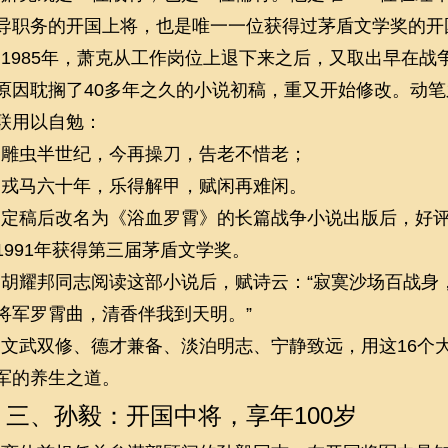
导职务的开国上将，也是唯一一位获得过茅盾文学奖的开
1985年，萧克从工作岗位上退下来之后，又取出早在战
原因耽搁了
40多年之久的小说初稿，重又开始修改。动
联用以自勉：
雕虫半世纪，今再操刀，告老不惜老；
戎马六十年，乐得解甲，赋闲再难闲。
定稿后改名为《浴血罗霄》的长篇战争小说出版后，好
1991年获得第三届茅盾文学奖。
胡耀邦同志阅读这部小说后，赋诗云：“寂寞沙场百战身
将军罗霄曲，清香伴我到天明。”
文武双修、德才兼备、淡泊明志、宁静致远，用这
16个
军的养生之道。
三、孙毅：开国中将，享年100岁