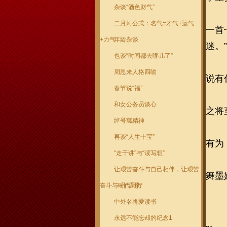
杂谈“酒色财气”
二月河公式：名气=才气+运气
一首
+力气
年龄杂谈
迷。”
也谈“时间都去哪儿了”
周恩来人格四喻
说有
春节说“福”
和女公务员谈心
之将
绰号寓精神
再谈“人生十宝”
有为
“走干讲”与“读写想”
让艰苦奋斗与自己相伴，让艰苦
舞墨
奋斗与时代同行
一丹“语录”
中外名将爱读书
永远不能忘却的纪念1