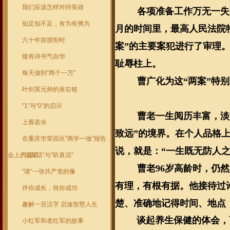
我们应该怎样对待英雄
各项准备工作万无一失
知足知不足，有为有弗为
月的时间里，最高人民法院
六十年前授衔时
案”的主要案犯进行了审理
腹有诗书气自华
耻辱柱上。
每天做到“两个一万”
曹广化为这“两案”特
叶剑英元帅的座右铭
"1"与“0”的启示
曹老一生阅历丰富，淡
上善若水
致远”的境界。在个人品格
在重庆市荣昌区“两学一做”报告
说，就是：“一生既无防人
会上的讲话
"说真话“与”听真话“
曹老
96
岁高龄时，仍然
"请“一张共产党的像
有理，有根有据。他接待过
伴你成长，祝你成功
楚、准确地记得时间、地点
趣解一百汉字 启迪智慧人生
谈起养生保健的体会，
小红军和老红军的故事