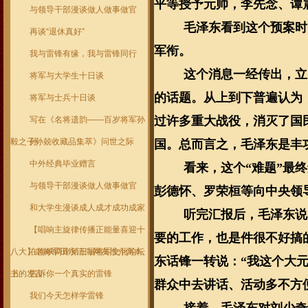
平等授予元帅，李先念、谭
与领导干部漫谈做人做事做官
毛泽东看到这个预案时
再谈“退休真好”
军衔。
我与雷锋有缘，我与雷锋同行
这个消息一经传出，立
将军与大学生十日谈
的话题。从上到下普遍认为
将军与士兵十日谈
过许多重大战役，消灭了国
写在《名将遗韵——百岁将军孙
毅之子孙兢收藏品集萃》问世之际
孙
国。总而言之，毛泽东是丰
中外经典毕业赠言
看来，这个“难题”最
与领导干部漫谈做人做事做官
彭德怀、罗荣桓等向中央领
和大学生漫谈成人成才成功成家
听完汇报后，毛泽东说
【唱响主旋律传播正能量喜迎十
要的工作，也是件很不好搞
八大】老将军田永清向网友推介两本
在海峡两岸第三届将军文化论坛
东话锋一转说：“我这个大
书
上的发言
告诉你一个真实的雷锋
群众中去讲话、活动多不方
我们今天怎样学雷锋
接着，毛泽东对刘少奇