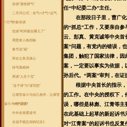
杂谈“酒色财气”
任“中纪委二办”主任。
二月河公式：名气=才气+运气
在那段日子里，曹广化
+力气
年龄杂谈
的“抓总”工作，又要亲自参
也谈“时间都去哪儿了”
云、彭真、黄克诚等中央首
周恩来人格四喻
案”问题，有党内的错误，
春节说“福”
集团，触犯了国家法律，因
和女公务员谈心
案，一定要以事实为依据，
绰号寓精神
孙后代。“两案”审判，在
再谈“人生十宝”
根据中央首长的指示，
“走干讲”与“读写想”
的工作。在中央的授权下，
让艰苦奋斗与自己相伴，让艰苦
误，哪些是林彪、江青等主
奋斗与时代同行
一丹“语录”
中外名将爱读书
在此基础上起草的新起诉书
永远不能忘却的纪念1
对“江青案”的起诉书也反复