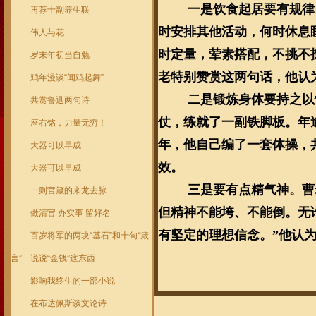
一是饮食起居要有规律
再荐十副养生联
时安排其他活动，何时休息
伟人与花
时定量，荤素搭配，不挑不
岁末年初当自勉
老特别赞赏这两句话，他认
鸡年漫谈“闻鸡起舞”
二是锻炼身体要持之以
共赏鲁迅两句诗
仗，练就了一副铁脚板。年
座右铭，力量无穷！
年，他自己编了一套体操，
大器可以早成
效。
大器可以早成
三是要有点精气神。曹
一则官箴的来龙去脉
但精神不能垮、不能倒。无
做清官 办实事 留好名
有坚定的理想信念。”他认
百岁将军的两块“基石”和十句“箴
言”
说说“金钱”这东西
影响我终生的一部小说
在布达佩斯谈文论诗