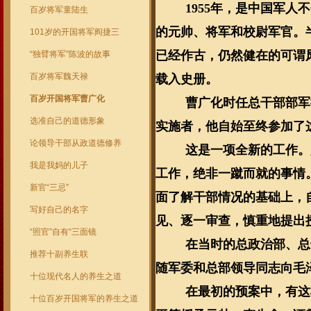
1955
年，是中国军人不
百岁将军童陆生
的元帅、将军和校尉军官。
101岁的开国将军阎捷三
已经作古，仍然健在的可谓
“独臂将军”陈波的故事
百岁将军魏天禄
载入史册。
百岁开国将军曹广化
曹广化时任总干部部军
选准自己的道德形象
实施者，他自始至终参加了
论领导干部从政道德修养
这是一项全新的工作。
我是我妈的儿子
工作，绝非一蹴而就的事情
新官“三忌”
面了解干部情况的基础上，
写好自己的名字
见、逐一审查，慎重地提出
“照官”自有“三面镜
在当时的总政治部、总
推荐十副养生联
随军委和总部领导同志向毛
十位现代名人的养生之道
在最初的预案中，有这
十位百岁开国将军的养生之道