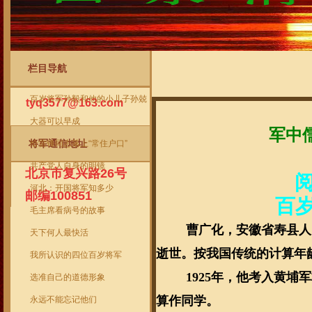
栏目导航
将军信箱
当前位置
->
首页
->
将军作品
->
百岁开
百岁将军孙毅和他的小儿子孙兢
tyq3577@163.com
大器可以早成
军中
将军通信地址
给雷锋同志落上“常住户口”
共产党人自身的明镜
北京市复兴路26号
河北：开国将军知多少
邮编100851
百
毛主席看病号的故事
曹广化，安徽省寿县人
天下何人最快活
逝世。按我国传统的计算年
我所认识的四位百岁将军
1925
年，他考入黄埔军
选准自己的道德形象
算作同学。
永远不能忘记他们