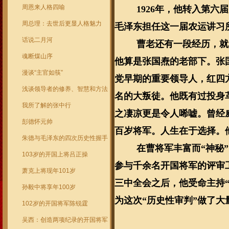
周恩来人格四喻
1926
年，他转入第六届
周总理：去世后更显人格魅力
毛泽东担任这一届农运讲习
话说二月河
曹老还有一段经历，就
魂断煤山序
他算是张国焘的老部下。张
漫谈“主官如筷”
党早期的重要领导人，红四
浅谈领导者的修养、智慧和方法
名的大叛徒。他既有过投身
我所了解的张中行
之凄凉更是令人唏嘘。曾经
彭德怀元帅
百岁将军。人生在于选择。
朱德与毛泽东的四次历史性握手
在曹将军丰富而“神秘
103岁的开国上将吕正操
参与千余名开国将军的评审
萧克上将现年101岁
三中全会之后，他受命主持“
孙毅中将享年100岁
为这次“历史性审判”做了大
102岁的开国将军陈锐霆
吴西：创造两项纪录的开国将军