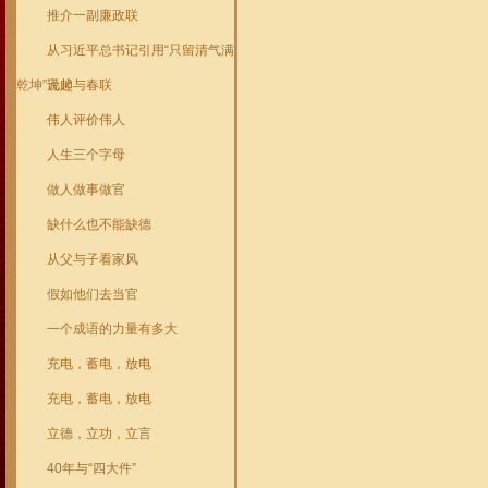
推介一副廉政联
从习近平总书记引用“只留清气满
乾坤”说起
元帅与春联
伟人评价伟人
人生三个字母
做人做事做官
缺什么也不能缺德
从父与子看家风
假如他们去当官
一个成语的力量有多大
充电，蓄电，放电
充电，蓄电，放电
立德，立功，立言
40年与“四大件”