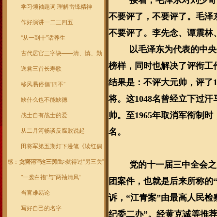
学习领袖题词 理解雷锋精神
不要评了，不要评了。毛泽
作好演讲一二三四五
不要评了。李先念、谭震林
“从一到十”话养生
以毛泽东为代表的中央
古代居官三字诀——清、慎、勤
榜样，同时也解决了评衔工
送君三首长寿歌
结果是：不评大元帅，评了
移风易俗倡“四不”
将。这
1048
名曾经立下过汗
缺什么也不能缺德
帅。至
1965
年取消军衔制时
战士自有战士的爱
名。
从二月河畅谈反腐败说起
田将军第五期灯下漫笔《读红偶
感：贪官落马<三部曲>》
过不了“这三关”，就得过“另三关”
党的十一届三中全会之
"一袭白袍“与”两袖清风“
团案件，也就是后来所称的“
当官难易论
诉，“江青案”由最高人民检
写好自己的名字
纪委二办”。经黄克诚等推